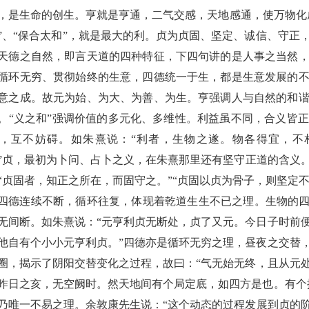
，
是
生命的创生。
亨
就是
亨通
，
二气交感，天地感通，使万物化
”、“保合太和”
，就
是最大的利。贞为
贞
固、坚定、诚信
、
守正
天德之自然，即言天道的四种特征，下四句讲的是人事之当然
循环无穷、贯彻始终的生意，四德统一于生，都是生意发展的
意之成。故元为始、为大、为善、为生。亨强调人与自然的和
。
“义之和”强调价值的多元化、多维性。利益虽不同，合义皆
，互不妨碍
。如朱熹说：
“利者，生物之遂。物各得宜，不
”
贞，最初为卜问、
占卜
之义，在朱熹那里还有坚守正道的含义
“贞固者，知正之所在，而固守之。”
“
贞固以贞为骨子，则坚定
四德连续不断，循环往复，体现着
乾道
生生不已之理。生物的
无间断。如朱熹说：“元亨利贞无断处，贞了又元。今日子时前
他自有个小小元亨利贞。”
四德亦是循环无穷之理，昼夜之交替
圈，揭示了阴阳交替变化之过程，故曰：
“气无始无终，且从元
昨日之亥，无空阙时。然天地间有个局定底，如四方是也。有个
乃唯一不易之理。余敦康先生说：
“这个动态的过程发展到贞的