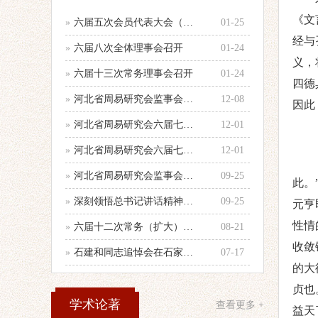
《文
»
六届五次会员代表大会（乙巳年会）举行
01-25
经
与
»
六届八次全体理事会召开
01-24
义，
»
六届十三次常务理事会召开
01-24
四德
»
河北省周易研究会监事会召开年度第二次
12-08
因此
»
河北省周易研究会六届七次全体理事会顺
12-01
»
河北省周易研究会六届七次理事会会议纪
12-01
»
河北省周易研究会监事会召开会议
09-25
此。
»
深刻领悟总书记讲话精神，认真做好当前
09-25
元亨
性情
»
六届十二次常务（扩大）会议召开
08-21
收敛
»
石建和同志追悼会在石家庄殡仪馆举行
07-17
的大
贞也
学术论著
查看更多 +
益天