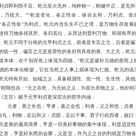
利贞即利而不言。
乾
元至大无外，纯粹精一，刚健中正，是无所
，乃统天。
”“
乾
道变化，各正性命，保合太和，乃利贞。首
“各正性命”为利贞。
乾
元内含生生不已之理，是万物
生存发展
使得万物各得其所、
各归其位
，从而达到普利万物、
和谐有序
。
乾
元不同于分殊的元亨利贞之元，
前者是
专言之元
，
后者是偏
的统一性，偏言之元是差异性的各卦所具有的善、大之元，
乾
元
道本体，在个别存有上体现为四德
，
“
乾
元是诸卦元德的形而上
德的本体论根据
，它
在当然之人事上
就
体现为仁德。
乾
元的说
乾
元特有开始、始端之义，具备根源性、统一性、生生性
，
其他
”
程颐也说：
“元之在
乾
，为元始之义，为首出庶物之义，他卦则
《文言》赋予元亨利贞更深层次的哲学内涵：
元者，善之长也；亨者，嘉之会也；利者，义之和也；贞者
合礼；利物，足以和义；贞固，足以干事。君子行此四者，故曰
元是善的最高境界，亨是一切美好事物的集中体现，利是适宜
之首
，亨是
好东西的会聚
，
义是宜
，作为义之合的利就是
万物