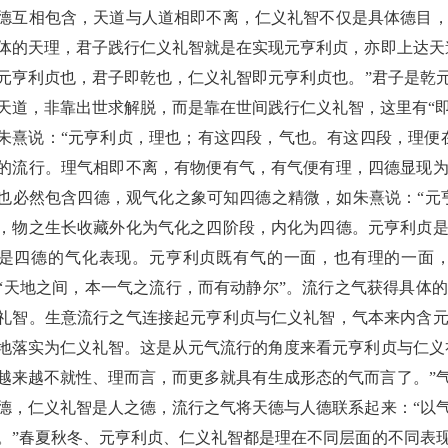
德互相包含，天道与人道相即不离
，
仁义礼智
不仅是具体
德目
体的天理
，君子践行仁义礼智就是在实现元亨利贞，亦即上达天
元亨利贞也，君子即
乾
也，仁义礼智即元亨利贞也。
”
君子是
乾
天道，非靠出世求解脱，而是靠在世间践行仁义礼智
，
这里有
“
朱熹说：
“元亨利贞，理也；有这四段，气也。有这四段，理便
的流行。理气相即不离，
有物便有气，有气便有理，
四德显现
也必然包含四德
，观气化之象可知四德之精微，
如朱熹说：
“元
，物之生长收藏外化为气化之四阶段，内化为四德。
元亨利贞
是四德的气化表现。元亨利贞既有气的一面，也有理的一面
“天地之间，本一气之流行，而有动静尔”
。流行之气
获得具体的
礼智。生意流行之气连接起元亨利贞与仁义礼智
，
气本来内含
地落实为仁义礼智
。这是从元气流行的角度来看元亨利贞与仁义
越来越不就性、理而言，而更多就具有生成形态的气而言了
。
”
德，仁义礼智是人之德
，流行之气将天德与人德联系起来
：
“以
。”
春夏秋冬、元亨利贞、仁义礼智都是理在不同层面的不同表