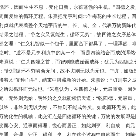
循环，因而生生不息，变化日新，永葆蓬勃的生机。”
四德之发
周而复始的循环历程。朱熹把元亨利贞比作梅花的生长过程，
利贞就代表着整个天地宇宙的生、长、成、全
，
代表万物新陈
结果之过程，
“谷之实又复能生，循环无穷”
，
故四德之次序总体
然之理
：
“仁义礼智似一个包子，里面合下都具了，一理浑然，
之时。”
道不是元亨利贞中的某一个，而是四德结合而成的浑然
朱熹说：
“仁为四端之首，而智则能成始而成终；犹元为四德之
：
“此理循环不穷吻合无间，故不贞则无以为元也
。
”
“
贞，如板
接着又
“复种而生”，结束中潜藏新的开始。朱熹说：“贞则实之
之所以循环而无端也。”
朱熹认为，在四德之中，元最重要，因
元，无终则无始，明终始之义就能领悟天道：
“
乾
四德，元最重
以终，非终则无以为始，不始则不能成终矣。如此循环无穷，此
万物化生的机轴
，此交汇点是四德循环的关键
，万物的发展
即
是
变而心安、通事而得理，悦心而居正，如此则亨、利自成，贞元
亨通、合理、守正、得利
，亨、利在这个过程中自然而生
。如陈