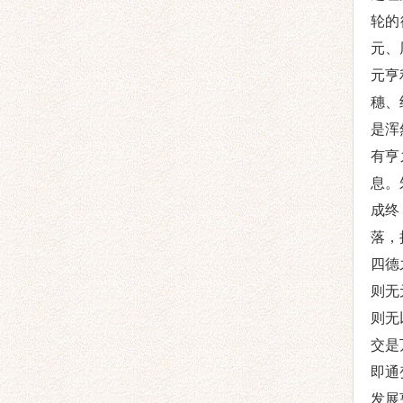
轮的
元、
元亨
穗、
是浑
有亨
息。
成终
落，
四德
则无
则无
交是
即通
发展