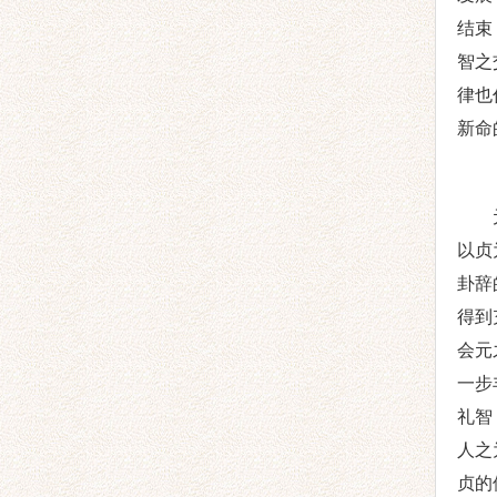
结束
智之
律也
新命
以贞
卦辞
得到
会元
一步
礼智
人之
贞
的