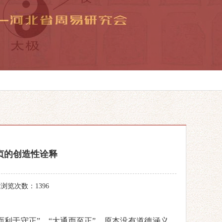
贞的创造性诠释
 浏览次数：1396
而利于守正”
，
“
大通而至正
”
，
原本没有道德涵义
，