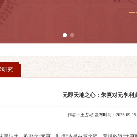
1
2
术研究
元即天地之心：朱熹对元亨利
作者：王占彬 发布时间：2025-09-15
朱熹认为，
乾
卦之
“元亨
，
利贞
”本是占筮之辞，意指
乾道
“大亨