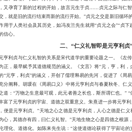
，又孕育了新的过程的开始，故言元生于贞……贞元之际与仁
交，就是旧的流行结束而新的流行开始。”
贞元之交是新旧循环
作用于
人类社会及其历史
，
如冯友兰先生就用
“贞元之会”“贞
的信心。
二、
“
仁义礼智
即是
元亨利贞
元亨利贞与仁义礼智的
关系是
宋代道学的重要论题
之一
。
《左
为正，最早赋予其道德规范的涵义。《文言》将
“元，亨，利，
的
“元亨，利贞”的涵义，开创了儒理释易的先河
，
促进了《周易
充分阐释。胡瑗在《周易口义》中将元亨利贞与春夏秋冬、仁
之道：
“万物之生意最可观，此元者善之长也，斯所谓仁也。”
丰富了
元亨利贞
的
宇宙
、
道德
之
双重意义。朱熹进一步将元亨利
，便是元亨利贞。”
天地之心之德是元亨利贞，人心之德是仁义
为心，其德亦有四，曰仁义礼智
。
”
天地生物之心是四德
之
根源
伦理化、道德
化。
如
陈来先生说：
“这使道德论获得了宇宙论的