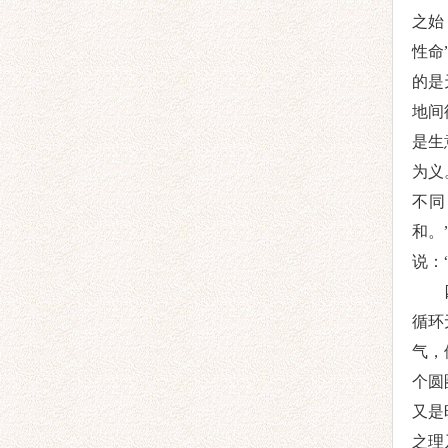
之始
性命
的是
地间
是生
为义
不同
和。
说：
循环
气，
个圆
又是
之理