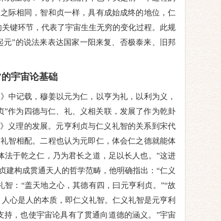
智之际相同，智和贞一样，具有成始成终的地位，仁
的关键环节，代表了宇宙
生生无穷
的变化过程。
此
规
下起元”的说法来表达国家一阳来复、否极泰来、旧邦
”
的宇宙论基础
传》中记载，穆姜以元为仁，以亨为礼，以利为义，
贞”作为四德与
仁
、礼、
义
相关联，发展了作为
乾
卦
》义理的发展。元亨利贞与仁义礼智的关系到宋代
义礼智相配。二程也认为元即仁
，体会仁之德就能体
“体法于
乾
之仁，乃为君长之道，足以长人也。
”
这进
贞建构成贯通天人的哲学范畴
，
他明确指出：
“仁义
礼智：
“盖天地之心，其德有四，曰元亨利贞。”
“故
，人心
是
人的本质
，即
仁义礼智
。仁义礼智
是
元亨利
支持，也使宇宙论具有了贯通向道德的涵义。”
宇宙