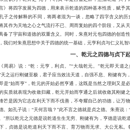
言》将四字发展为四德，用来表示
乾道
的四种基本性质，赋予
孔子
之传
解释的不同，将两者混为一谈，忽略了四字含义的历
将其作为
天地之心之气
流行不已、周而复始的四个阶段
，
又
从
具备了宇宙和道德的双重含义。
同时，朱熹对
元
包
四德
的创造
，我们对
朱熹
思想中关于四德的统一基础，
元亨利贞
与
仁义礼智
一、乾元
之
四德与贞下
《
周易
》
说
：
“
乾
：
元亨
，
利贞。
”“大哉
乾
元。
”
乾
元即天道之
”
天之运行刚健至极，君子应当效法天道，自强不息、刚健有为
即是
“始而亨”，
乾
元的开始必然亨通，这既是当然之理则又是
的实质就表现为收敛归藏，
乾
元开始而亨通之后就收敛其刚健
锋芒是因为它志在利天下而不伐善，不夸耀自己的功德，让万
德。如孔子说：
“天何言哉？”此不言之德就是贞之德。朱熹说
。”
所以
乾
元之元德是说
乾
道生生无穷、刚健有为，亨德是说
乾
下，贞德是说
乾
道利天下而不言、育万物而无求、
大公无私
。