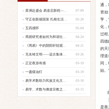
通，
»
星洲赴盛会 易道启新程——参加第33
07-09
资始
亨，
»
守正创新循国策 扎根生活践国学 —
05-20
化，
»
五四感怀
05-04
过程
»
周易研究者如何为和谐社会建设服务的心
04-24
四德
»
《周易》中的阴阳轩轾观念浅析——以十
04-21
的天
»
无名铸文明——远古集体智慧的文化图腾
03-26
理道
同，
»
正定夜游有感
03-19
始。
»
一盏煤油灯
03-19
»
易学术数助力民族文化主体性建设
03-18
»
易学、术数与佛道宗教之辨别
03-15
是
善