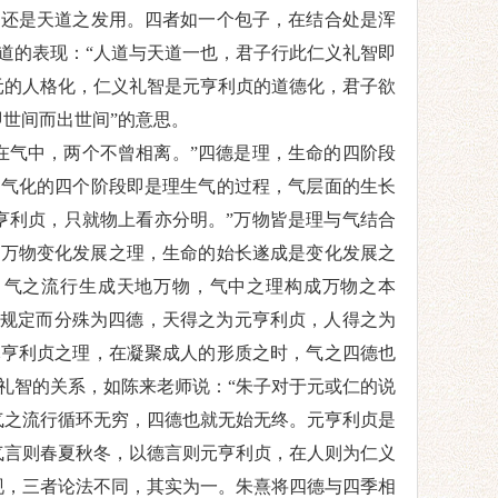
，还是天道之发用。四者如一个包子，在结合处是浑
道的表现：
“
人道与天道一也，君子行此仁义礼智即
元的人格化
，仁义礼智是
元亨利贞的道德化，
君子欲
即世间而出世间
”
的意思
。
在气中，两个不曾相离。”
四德是理，生命的四阶段
为气化的四个阶段
即是理生气的过程，
气层面的生长
亨利贞，只就物上看亦分明。”
万物皆是理与气结合
是万物变化发展之理，生命的始长遂成是变化发展之
，气之流行生成天地万物，气中之理构成万物之本
规定而分殊为四德
，
天得之为元亨利贞，人得之为
元亨利贞之理，在凝聚成人的形质之时，气之四德也
礼智的关系，如陈来老师说：
“朱子对于元或仁的说
气之流行循环无穷，四德也就无始无终。
元亨利贞是
气言则春夏秋冬，以德言则元亨利贞，在人则为仁义
现
，
三者论法不同，其实为一。朱熹将四德与四季相