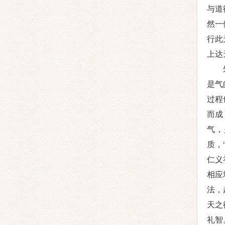
与道
然一
行此
上达
是气
过程
而成
气，
质
，
仁义
相应
法，
天之
礼智