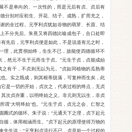
展不是单向的、一次性的，而是元后有贞、贞后有
四德分别对应初生、开花、结子、成熟，扩而充之，
代谢的全过程。元亨利贞犹如谷物的萌芽、长苗、结
上不分先后。朱熹又将四德比喻成包子
，合口处即
非有先后，元亨利贞便是如此，不是说道有元之时，
一理
，此
贯彻始终，生生不已，故能使四德循环不
长，然元不生于元而生于贞。”
元生于贞，贞能成始
筑之有干，不贞则无以为元。
”
贞如同植物的瓜熟蒂
成也。实之既成，则其根蒂脱落，可复种而生矣，此
为它是一切的开始，贞次之，代表过程的终点，无贞
，其次贞亦重，以明终始之义。非元则无以生，非贞
所谓
‘大明终始’也。
”
元生于贞，贞元之会、仁智之
圆圈式的循环。
朱子说：
“元通天下之理，贞下起元
自循，体用相涵而生。”贞下起元的原理使得万物的
来先生说：
“元亨利贞流行不已，贞是前一个过程的