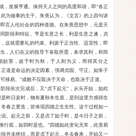
成，发展亨通。
保持天人之间的高度和谐，即
“各正
，此为
做事
的
主干。
朱熹
认为，《文言》的上四句讲
，即言人伦社会的四种道德。在朱熹思想中，元是天
不同阶段和特征。亨是生意之长，利是生意之遂，贞
谐，这就需要礼的约束。利源于正当性、适宜性，即
正当
，人们
在义的指导下各取所需，各求其利
，和而
相妨害，故于时为秋，于人则为义，而得其分之
。
正道是命运的决定因素，强调贞固、守正。
如朱子
不可移易。
”
成败
不
仅
取决于天命，
也
取决于正道。
四阶段依次完成后，又
“贞下起元”，从头开始，如此
便是昨日亥时，物有夏秋冬生底，是到这里方感得生
，冬春之更迭，皆体现四德之生生性。这个过程如一
处说。起元之前，又是贞了如子时，是今日子之前，
推行底，如四时是也。”
四德如此变化无常，此变易
阶段并未终结，而是贞下起元，冬去春来，开始又一