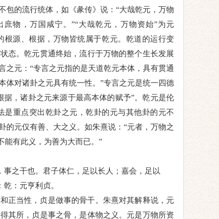
不包的流行统体
，如
《彖传》说：
“大哉
乾
元，万物
出庶物，万国咸宁。
”“大哉
乾
元，万物资始
”为元
的根源、
根据
，万物皆统属于
乾
元。
乾
道的运行变
的状态。
乾
元贯通
终始，流行于
万物的整个生长发展
言之元：
“
专言之元指的是天道
乾
元本体，具有贯通
本体对诸卦之元具有统一性。
”
专言之元是统一四德
根据，诸卦之元来源于最高本体的赋予
”
。
乾
元是伦
法是重点突出
乾
卦之元，
乾
卦的元与其他卦的元不
卦的元仅有善、大之义。如朱熹
说：
“元者，万物之
不能有此义，为善为大而已。
”
，事之干也。君子体仁，足以长人；嘉会，足以
：乾：元亨利贞。
性和正当性，贞是做事的骨干。朱熹对其解释说
，元
各得其所，贞是事之骨，是体物之义。
元是万物所资