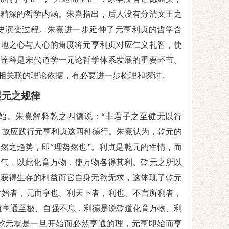
其精深的哲学内涵。朱熹指出，后人没有分清文王
之
史演变过程。朱熹进一步延伸
了元亨利贞的
哲学含
天地之心与人心的角度将
元亨利贞对应仁义礼智，使
性诠释
是宋代道学一元论哲学体系发展的重要环节
。
相
关联的理论依据
，有必要进一步梳理和探讨
。
起元
之
规律
始。朱熹解释
乾
之四德说：
“非君子之至健无以行
，故应践行元亨利贞这四种德行。朱熹
认为
，
乾
元的
必然之趋势，即
“理势然也”
。利贞是
乾
元的性情，而
之气，以此化育万物，使万物各得其利。
乾
元之所以
物获得生存的利益而它自身无欲无求，这体现了
乾
元
：“始者，元而亨也。利天下者，利也。不言所利者，
道亨通至极、自强不息，利德是说
乾
道化育万物、利
乾
元就是一旦开始而必然亨通的理，元亨即始而亨