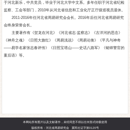
于河北新乐，中共党员，毕业于河北大学中文系。多年任职于河北省纪检
监察、工会等部门，2010年从河北省信息和工业化厅正厅级巡视员退休。
2011-2016年任河北省周易研究会会长。2016年后任河北省周易研究
会终身荣誉会长。
主要著作有《贺龙在河北》《河北省志·监察志》《古洋河的思念》
《神舟之魂》《日照大旗红》《周易浅说》《周易论衡》《平凡与神奇
——易学名家张志春评传》《日照宝塔山——史话八路军》《铭铎警官的
案后语》等。
本网站所有图片以及文献著作，未经同意不得以任何形式转载使用
版权所有：河北省周易研究会 冀民社证字第0120号