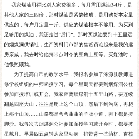
我家煤油用
得
比别人家费很多，每月需用煤油
3-4斤，是
其他人家的三四倍，
那时煤油是紧缺物质，是用购货本定量
供应的，每户月定量一斤。供应的煤油根本不够用。为买到
足够用的煤油，我还走过
“后门”。那时买煤油要到十五里远
的烟煤洞供销社，生产资料门市部的售货员论起来是我的远
房
亲戚，我去时给他捎带点时令的豆角土豆等。买煤油时，
他很照顾我。
为了提高自己的教学水平
，
我报名参加了涞源县教师进
修学校组织的中师函授学习。每个星期天都要到烟煤洞公社
参加面授培训或开会。我家距离烟煤洞十五里山路，要连续
翻越四座大山，往往是爬上这个山顶，然后下到沟底，再爬
上那个山顶
……山路都是弯弯曲曲的羊肠小道，脚下都是搓
脚沙。我每次去烟煤洞公社参加面授学习或开会时
，
都要披
星戴月。早晨四五点钟从家里动身，捎带背一些药材、杏核