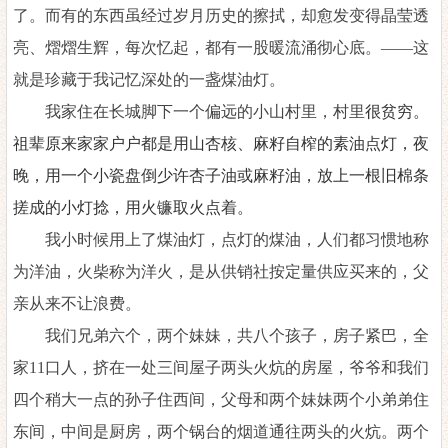
了。而有的东西虽经过岁月历史的擦拭，却愈发变得晶莹透
亮、熠熠生辉，每次忆起，都有一股暖流涌彻心底。——这
就是珍藏于我记忆深处的一盏煤油灯。
我家住在长城脚下一个偏远的小山村里，村里
很贫穷。
祖辈原来家家户户都是用山杏核、麻籽自榨的素油点灯，夜
晚，用一个小瓷盘倒少许杏子油或麻籽油，放上一根旧棉条
搓成的小灯捻，用火镰取火点着。
我小时候用上了煤油灯，点灯的煤油，人们都习惯地称
为洋油，火柴称为洋火
，
是从供销社按定量供应买来的，父
亲从来不让浪费。
我们兄弟六个，两个妹妹，共八个孩子，房子紧巴，全
家
11口人，挤在一处三间屋子两头火炕的房屋，爷爷和我们
四个稍大一点的孙子住西间，父母和两个妹妹两个小弟弟住
东间，中间是厨房，两个锅台的烟道通往两头的火炕。两个