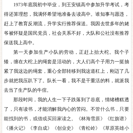
1973年底我初中毕业，到王安镇高中参加升学考试，考
得
还算理想，我满怀希望
地
准备去读高中。谁知事与愿违，
赶上了教育反潮流，升学实行推荐保送。我因去世多年的姥
爷被怀疑是国民党员，社会关系不好，大队和公社没有推荐
保送我上高中。
第一天参加生产小队的劳动，正赶上抬大柁。我个子
矮，缠在大柁上的绳套是活动的，大人们高个子用力一挺抽
紧了我这边的绳套，重心全部转移到我这道杠上，刚迈了几
步就把我压趴下了。队长一看，我不是干重活的料，就派我
去当了生产队的牛倌。
那段时间，我的人生一下子跌落到了谷底，情绪槽糕透
了，只有读书，才能消解我内心的苦闷。
不
管什么书，只要
能找到的书，或借或买回家读之。《林海雪原
》《
红旗谱
》
《
播火记
》《
李自成
》《
创业史
》《
青松岭
》《
草原英雄小