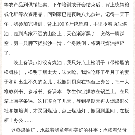
等农产品到供销社卖。下午培训或开会结束后，背上统销粮
或化肥等农资用品，回到家已是夜晚八九点钟。记得一天下
午，我参加完培训，背上
100多斤统销粮，手里拎着两瓶煤
油，走到离家不远的山路上，天色渐渐黑了，突然一脚踩
空，另一只脚下搓脚沙一滑，全身跌倒，将两瓶煤油摔碎
了。
晚上备课点灯没有煤油，我只好点上松明子（带松脂的
松树枝），松明子烟太大，味太呛。我怕呛坏了坐月子的妻
子和刚出生不久的女儿，我搬到厨房在锅台上办公，
把一大
堆教科书、参考书、备课本、学生作业摆放在锅盖上。在风
箱上写字备课。这样凑合了几天，等到星期天再去烟煤洞公
社参加培训，才买回煤油，点上煤油灯，搬回到里间，在板
柜上办公
……
这盏煤油灯，承载着我童年那美好的往事；承载着父母