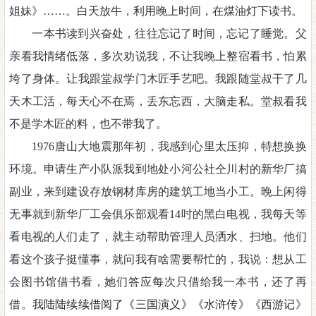
姐妹》
……
。白天放牛，利用晚上时间，在煤油灯下读书。
一本书读到兴奋处，往往忘记了时间，忘记了睡觉。父
亲看我情绪低落，多次劝说我，不让我晚上整宿看书，怕累
垮了身体。让我跟堂叔学门木匠手艺吧。我跟随堂叔干了几
天木工活，每天心不在焉，丢东忘西，大脑走私。堂叔看我
不是学木匠的料，也不带我了。
1976唐山大地震那年初，我感到心里太压抑，特想换换
环境。申请生产小队派我到地处小河公社仝川村的新华厂搞
副业，来到建设存放钢材库房的建筑工地当小工。晚上闲得
无事就到新华厂工会俱乐部观看14吋的黑白电视，我每天等
看电视的人们走了，就主动帮助管理人员洒水、扫地。他们
看这个孩子挺懂事，就问我有啥需要帮忙的，我说：想从工
会图书馆借书看，她们答应每次只借给我一本书，还了再
借。
我陆陆续续借阅了《三国演义
》《
水浒传
》《
西游记
》