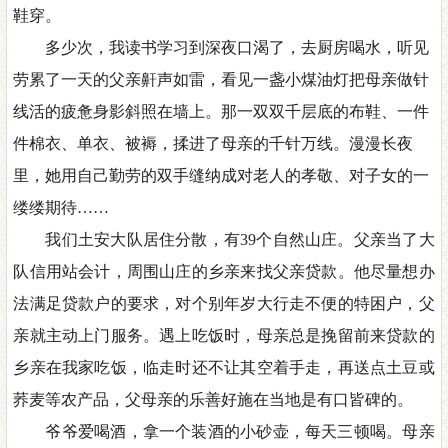
鞋穿。
多少次，我读书学习到深夜口渴了，去厨房喝水，听见
劳累了一天的父亲鼾声如雷，看见一盏小煤油灯把母亲做针
线活的疲惫身影斜照在墙上。
那一双双千层底的布鞋、一件
件棉衣、单衣、被褥，揉进了母亲的千针万线。
漫漫长夜
里，她用自己勤劳的双手缝纳成对老人的孝敬、对子女的一
缕缕期待
……
我们土安大队居住分散，有
39个自然山庄。父亲当了大
队信用站会计，周围山庄的乡亲来找父亲贷款。他尽量想办
法满足贷款户的要求，对个别年岁大行走不便的特困户，父
亲就主动上门服务。遇上吃饭时，母亲总是挽留前来贷款的
乡亲在我家吃饭，临走时还不让其空着手走，再送点土豆或
荞麦等农产品，父母亲的乐善好施在当地是有口皆碑的。
爷爷爱喝酒，拿一个装酒的小砂壶，每天三顿喝。母亲