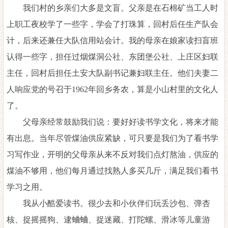
我们村的乡亲们大多是文盲。父亲是在石棉矿当工人时
上职工夜校学了一些字，学会了打珠算，回村后任生产队会
计，后来还兼任大队信用站会计。我的母亲在娘家读扫盲班
认得一些字，担任过烟煤洞公社、东团堡公社、上庄区妇联
主任，回村后担任土安大队副书记兼妇联主任。他们夫妻二
人响应党的号召于
1962年回乡务农，算是小山村里的文化人
了。
父母亲经常鼓励我们说：要好好读书学文化，将来才能
有出息。当年尽管煤油供应紧缺，可只要是我们为了看书学
习写作业，开明的父母亲从来不反对我们点灯熬油，供应的
煤油不够用，他们每月通过找熟人多买几斤，满足我们看书
学习之用。
我从小酷爱读书。很少去和小伙伴们玩丢沙包、弹杏
核、捉摇摇狗、逮蛐蛐、捉迷藏、打陀螺、滑冰等儿童游