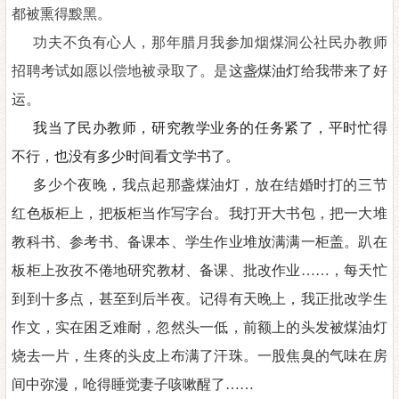
都被熏得黢黑。
功夫不负有心人，那年腊月我参加烟煤洞公社民办教师
招聘考试如愿以偿
地
被录取了。是
这盏煤油灯给我带来了好
运。
我当了民办教师，研究教学业务的任务紧了，平时忙
得
不行，也没有多少时间看文学书了。
多少个夜晚，我点起那盏煤油灯，放在结婚时打的三节
红色板柜上
，
把板柜当作写字台。我打开大书包，把一大堆
教科书、参考书、备课本、学生作业堆放满满一柜盖。趴在
板柜上孜孜不倦
地
研究教材、备课、批改作业
……
，
每天忙
到到十多点，甚至到后半夜。
记得有天晚上，我正批改学生
作文，实在困乏难耐，忽然头一低，前额上的头发被煤油灯
烧去一片，生疼的头皮上布满了汗珠。一股焦臭的气味在房
间中弥漫，呛得睡觉妻子咳嗽醒了
……