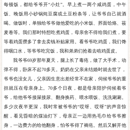
每顿饭，都给爷爷开
“小灶”。早上煮一两个咸鸡蛋，中午
饭、晚饭用小砂锅炖豆腐或土豆粉条等，让爷爷自己就酒
喝。做饭时，单独给爷爷做他爱吃的小米饭、荞面饸烙、莜
麦卷等。我们那时特想吃煮鸡蛋，母亲舍不得给我们煮，要
等着鸡蛋攒多了拿去卖钱补贴家用。看爷爷吃鸡蛋，我们馋
得咽口水，等爷爷吃完饭，我和弟弟们抢着去啃鸡蛋皮。
我爷爷
69
岁那年夏天，腿上长了毒疮，做了大手术，动
弹不得，卧床不起
70
多天。奶奶在父亲未结婚时就去世了，
爷爷也没女儿，父亲因生意出差经常不在家，伺候爷爷的重
担就压在母亲身上。
70
多个日夜，都是母亲陪护伺候着爷
爷，给他爷爷接屎接尿、翻身换药、喂水喂饭、洗洗涮涮。
多少次夜半更深，我时常被爷爷的
“哎呀、哎呀”的声音惊
醒，看见昏暗的煤油灯下，母亲正一边用热毛巾给爷爷擦
身，一边费力的给他翻身，怕爷爷得了褥疮。然后又解开他