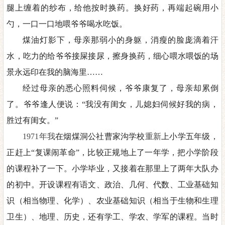
腿上缠着的纱布，给他按时换药。换好药，再端起碗用小
勺，一口一口
地
喂爷爷喝水吃饭。
煤油灯影下，母亲那弱小的身躯，消瘦的脸庞滴着汗
水，吃力的给爷爷接屎接尿，擦身换药，细心喂水喂饭的场
景永远印在我的脑海里
……
经过母亲的悉心照料伺候
，
爷爷康复了
，
母亲却累倒
了。爷爷逢人便说：
“我没有闺女，儿媳妇伺候好我的病，
胜过有闺女
。
”
1971年我
在烟煤洞公社曹家沟学校
重新
上小学五年级，
正赶上
“复课闹革命”
，
比较正规
地
上了一年学，把小学阶段
的课程补了一下。小学毕业，又接着在那里上了两年大队办
的初中。开设课程有语文、政治、几何、代数、工业基础知
识（相当物理、化学）、农业基础知识（相当于生物和生理
卫生）、地理、历史，还有学工、学农、学军的课程。当时