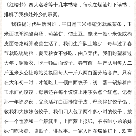
《
红楼梦》四大名著等十几本书籍，
每晚在煤油灯下读书
，
排解了我独处外乡的寂寞。
我孩提时代生活困难，平日是玉米棒碴粥就咸菜条，玉
米面搅粥泡酸菜汤，蒸菜饼、馏土豆。能吃一顿小米饭或榆
皮面饸烙就算改善生活了。我们生产队土地少，每年过了春
节就吃统销粮，夏天粮食不够吃，由瓜菜代。我们盼望着过
大年，穿新衣、吃一顿白面饺子。
春节前，生产队用每人二
斤玉米从公社粮站兑换回每人一斤八两白面分给各户。只有
在大年初一时，才能吃上一顿白面饺子，初二蒸一锅掺着白
玉米面的馍馍，母亲还在每个馍馍上用筷头点个红点。记得
那一年除夕夜，父亲活好白面擀饺子皮，母亲拌好饺子馅，
教我和大妹妹包饺子。我们四人包了两个多小时的饺子，放
在一个笸箩和一个簸箕里，上面蒙上报纸。爷爷哄小弟弟妹
妹们吃块糖、嗑瓜子、讲故事。一
家人围在煤油灯下，欢声