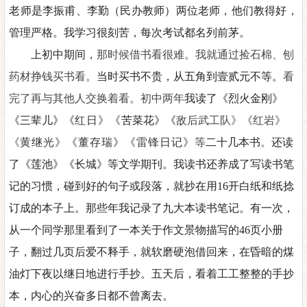
老师是李振甫、李勤（民办教师）两位老师，他们教
得
好，
管理严格
。
我学习很刻苦，每次考试都名列前茅。
上初中期间，
那时候借书看很难。我就通过捡石棉、刨
药材挣钱买书看。
当时买书不贵，从五角到壹贰元不等。
看
完了再与其他人交换着看。初中两年
我读了《烈火金刚
》
《
三辈儿
》《
红日
》《
苦菜花
》《
敌后武工队
》《
红岩
》
《
黄继光
》《
董存瑞
》《
雷锋日记》
等
二十几本书
。
还读
了《莲池
》《
长城》等文学期刊。我读书还养成了写读书笔
记的习惯，碰到好的句子或段落，就抄在用
16开白纸和纸捻
订成的本子上。那些年我记录了九大本读书笔记。有一次，
从一个同学那里看到了一本关于作文景物描写的
46页小册
子，翻过几页后爱不释手，就软磨硬泡借回来，在昏暗的煤
油灯下夜以继日地进行手抄。五天后，看着工工整整的手抄
本，内心的兴奋多日都不曾离去。