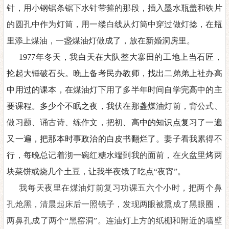
针，用小钢锯条锯下水针带箍的那段，插入墨水瓶盖和铁片
的圆孔中作为灯筒，用一缕白线从灯筒中穿过做灯捻，在瓶
里添上煤油，一盏煤油灯做成了，放在新婚洞房里。
1977年冬天，我白天在大队整大寨田的工地上当石匠，
抡起大锤破石头。晚上备考民办教师，找出二弟弟上社办高
中用过的课本，在
煤油灯下用了多半年时间
自学完高中的主
要课程。多少个不眠之夜，我伏在那盏
煤油灯前，背公式、
做习题、诵古诗、练作文，
把初、高中的知识点复习了一遍
又一遍，把那本时事政治的白皮书翻烂了。
妻子看我累
得
不
行，每晚总记着沏一碗红糖水端到我的面前，在火盆里烤两
块菜饼或烧几个土豆，让我半夜饿了吃点
“夜宵”。
我每天夜里在煤油灯前复习功课五六个小时，把两个鼻
孔炝黑，清晨起床后一照镜子，发现两眼被熏成了黑眼圈，
两鼻孔成了两个
“黑窑洞”。连油灯上方的纸棚和附近的墙壁