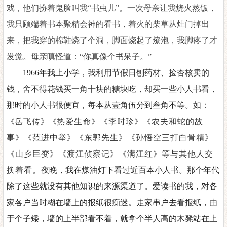
戏，他们扮着鬼脸叫我
“书虫儿”。一次母亲让我烧火蒸饭，
我只顾端着书本聚精会神的看书，着火的柴草从灶门掉出
来，把我穿的棉鞋烧了个洞，脚面烧起了燎泡，我脚疼了才
发觉。母亲嗔怪道：“你真像个书呆子
。
”
1966年我上小学，
我利用节假日刨药材、捡杏核卖的
钱，舍不得花钱买一角十块的糖块吃，却买一些小人书看，
那时的
小人书
很便宜，每本从壹角伍分到叁角不等。
如：
《
岳飞传
》《
热爱生命
》《
李时珍》《农夫和蛇的故
事
》《
范进中举
》《
东郭先生
》《
孙悟空三打白骨精
》
《
山乡巨变
》《
渡江侦察记
》《
满江红》等与其他人交
换着看。
夜晚，我在煤油灯下看过近百本小人书。那个年代
除了这些就没有
其他
知识的来源渠道了。爱读书的我，对各
家各户当时糊在墙上的报纸很痴迷。走家串户去看报纸，由
于个子矮，墙的上半部看不着，就拿个半人高的木凳站在上