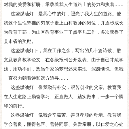
对我的关爱和祈盼；承载着我人生道路上的努力和执着
……
这盏煤油灯，是我心中的灯
，
照亮了我人生的道路。使
我这个生性笨拙的穷孩子走上山村教师的岗位，并逐步成长
为教育干部，为山区教育事业干了点平凡工作，多次获得了
县市省的奖励。
这盏煤油灯下，我在工作之余，写出的几十篇诗歌、散
文及教育教学论文，在各级报刊公开发表。由于自己才疏学
浅，用功不到，想当作家的梦想还未实现，深感惭愧。但我
一直努力朝着诗和远方追寻
……
这盏煤油灯，像我
勤劳朴实，艰苦创业
的父亲。教育我
在人生道路上
勤奋学习、正直做人、
踏实
做事
，
一步一个脚
印的前行。
这盏煤油灯，像我
含辛茹苦
、
善良孝顺
的母亲。教育我
学会善良，懂得包容、
善待同事、关爱亲朋，
以仁爱之心处