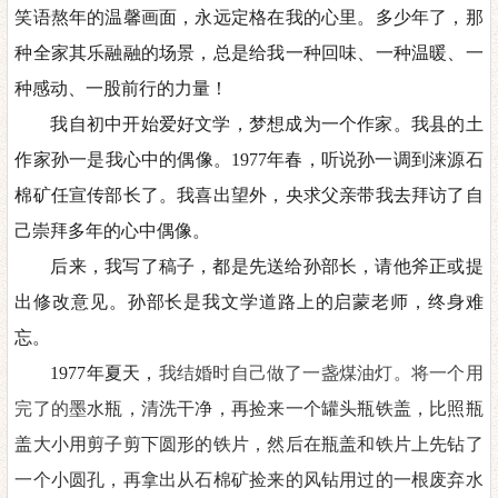
笑语熬年的温馨画面，永远定格在我的心里。多少年了，那
种全家其乐融融的场景，总是给我一种回味、一种温暖、一
种感动、一股前行的力量！
我自初中开始爱好文学，梦想成为一个作家。我县的土
作家孙一是我心中的偶像。
1977年春，听说孙一调到涞源石
棉矿任宣传部长了。我喜出望外，央求父亲带我去拜访了自
己崇拜多年的心中偶像。
后来，我写了稿子，都是先送给孙部长，请他斧正或提
出修改意见。孙部长是我文学道路上的启蒙老师，终身难
忘。
1977年夏天，
我结婚时自己做了一盏煤油灯。将一个用
完了的
墨水瓶，清洗干净，再捡来一个罐头瓶铁盖，比照瓶
盖大小用剪子剪下圆形的铁片，然后在瓶盖和铁片上先钻了
一个小圆孔，再拿出从石棉矿捡来的风钻用过的一根废弃水