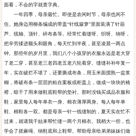
面看，不会的字就查字典。
一年四季，母亲最忙。即使是农闲时节，母亲也闲不
住。她身边用柳条编成的带盖
“针线簸箩”里面装满了针葫
芦、线轴、顶针、碎布条等。经常忙着缝呀、织呀、纳呀，
把辛劳揉进额头和眼角，每天忙到半夜，甚至凌晨一两点
钟。那些年的岁月里，我们八个小孩穿的衣服永远是老大穿
了老二穿，甚至老三老四老五老六轮着穿。缝缝补补年复一
年，实在破烂不堪了
，
还要撕成布条
，
用玉米面搅熟一盆浆
糊
，
将破布条一层层的粘在案板或柜盖上，做成一块块的袼
褙，晾干了用来做鞋底鞋帮的垫衬。那时没钱买成品衣服和
鞋，家里每人每年单衣一身、棉衣薄厚两身。每人每年单
鞋、棉鞋各一双。都是母亲一针一线缝制的，夏天实在忙不
过来，就请我干姑来帮忙缝一两个月棉衣。我稍大一些，也
学会了搓麻绳、纳鞋底和上鞋帮。帮助母亲给弟弟妹妹们做