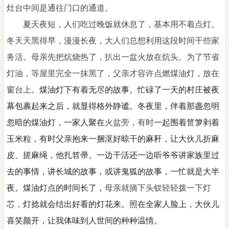
灶台中间是通往门口的通道。
夏天夜短，人们吃过晚饭就休息了，基本用不着点灯。
冬天天黑得早，漫漫长夜，大人们总想利用这段时间干些家
务活。母亲先把炕烧热了，扒出一盆火放在炕头。为了节省
灯油，等屋里完全一抹黑了，父亲才容许点燃煤油灯，放在
窗台上。
煤油灯下有着无尽的故事。忙碌了一天的村庄被夜
幕包裹起来之后，就显得格外静谧。冬夜里，伴着那盏忽明
忽暗的煤油灯，一家人聚在
火盆旁，有时
一起围着笸箩剥着
玉米粒，有时父亲抱来一捆沤好晾干的麻
秆
，让大伙儿折麻
皮、搓麻绳，他扎
笤帚
。一边干活还一边听爷爷讲家族里过
去的事情，讲长城的故事，或讲鬼狐的故事，一忙就是大半
夜。煤油灯点的时间长了，
母亲就摘下头
钗
轻轻拨一下灯
芯，
灯捻就会结出好看的灯花来。照在
全家人脸上，大伙儿
喜笑颜开，让我体味到人世间的种种温情。