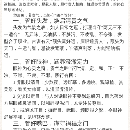
运相融。形仪雍雍者，易获人敬，易得贵人相助，机遇亦常垂青，前路自
当顺遂通达。
塑形象，养贵气，当恪守
“四个管好”：
一、管好头发，焕启清贵之气
头发为气韵之表，如人日常之冠，打理当守
“两无三不
一适合”：无异味、无油腻，不脏污、不凌乱、不夸张，发
型合于职业。古训有云“额头露好运，眉眼通贵人”，额头为
天门，主运与智，忌被发遮蔽，唯清爽利落，方能迎纳福
运。
二、管好眼神，涵养澄澈定力
眼神为心灵之窗，贵气之眸当守
“清、定、和、正”，不
浊、不躁、不戾、不邪。践行有四：
1.养眼以清目：少熬夜、远屏幕，多远眺、观绿植、赏
美景，看美女帅哥，以澄景养澄眸。
2.交谈以定目：与人对话眼神不要飘忽躲闪，目光落对
方眉眼或鼻梁间，以和静显温润，以专注传尊重。
3，戒陋以正目：摒瞪目、眯眼、频眨眼之弊，令眼神
舒展平和，见坦荡磊落。
三、管好嘴巴，谨守祸福之门