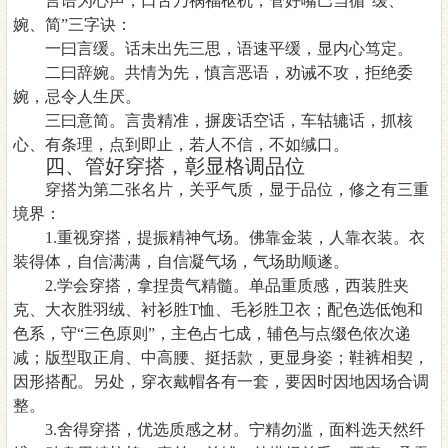
言语为心声，口舌乃祸福枢机，管好嘴巴当循
“缓、
婉、简”三字诀：
一曰言缓。话未出先三思，语速平缓，显内心笃定。
二曰辞婉。共情为先，慎言恶语，劝诫不攻，拒绝委
婉，忌令人生厌。
三曰意简。言贵精准，摒废话空话，车轱辘话，抓核
心、有条理，点到即止，若人不信，不如缄口。
四、管好穿搭，彰显格调品位
穿搭为第二张名片，关乎气质，显于品位，修之有三重
境界：
1.重视穿搭，提振精神气场。佛靠金装，人靠衣装。衣
装得体，自信满满，自信凝气场，气场助顺遂。
2.学会穿搭，拿捏贵气精髓。单品重质感，西装胜夹
克、大衣胜羽绒、衬衫胜T恤、毛衫胜卫衣；配色选低饱和
色系，守“三色原则”，主色占七成，辅色与点缀色依次递
减；版型取正肩、中高腰、挺括款，更显身姿；鞋裤相契，
因形搭配。另处，穿衣戴帽各有一套，要因时因地因场合调
整。
3.舍得穿搭，优选质感之材。宁精勿滥，面料选天然纤