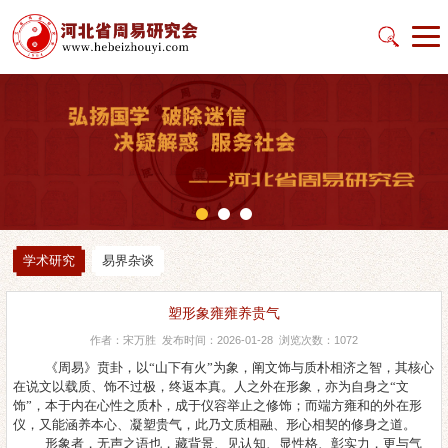
学术研究
易界杂谈
塑形象雍雍养贵气
作者：宋万胜 发布时间：2026-01-28 浏览次数：1072
《周易》贲卦，以
“山下有火”为象，阐文饰与质朴相济之智，其核心
在说文以载质、饰不过极，终返本真。人之外在形象，亦为自身之“文
饰”，本于内在心性之质朴，成于仪容举止之修饰；而端方雍和的外在形
仪，又能涵养本心、凝塑贵气，此乃文质相融、形心相契的修身之道。
形象者，无声之语也，藏背景、见认知、显性格、彰实力，更与气