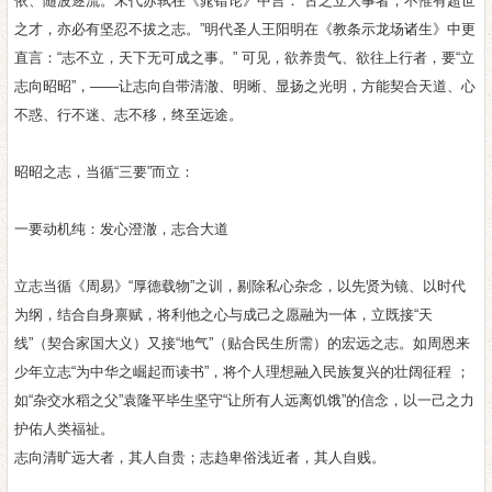
依、随波逐流。宋代苏轼在《晁错论》中言：“古之立大事者，不惟有超世
之才，亦必有坚忍不拔之志。”明代圣人王阳明在《教条示龙场诸生》中更
直言：“志不立，天下无可成之事。” 可见，欲养贵气、欲往上行者，要“立
志向昭昭”，——让志向自带清澈、明晰、显扬之光明，方能契合天道、心
不惑、行不迷、志不移，终至远途。
昭昭之志，当循“三要”而立：
一要动机纯：发心澄澈，志合大道
立志当循《周易》“厚德载物”之训，剔除私心杂念，以先贤为镜、以时代
为纲，结合自身禀赋，将利他之心与成己之愿融为一体，立既接“天
线”（契合家国大义）又接“地气”（贴合民生所需）的宏远之志。如周恩来
少年立志“为中华之崛起而读书”，将个人理想融入民族复兴的壮阔征程 ；
如“杂交水稻之父”袁隆平毕生坚守“让所有人远离饥饿”的信念，以一己之力
护佑人类福祉。
志向清旷远大者，其人自贵；志趋卑俗浅近者，其人自贱。