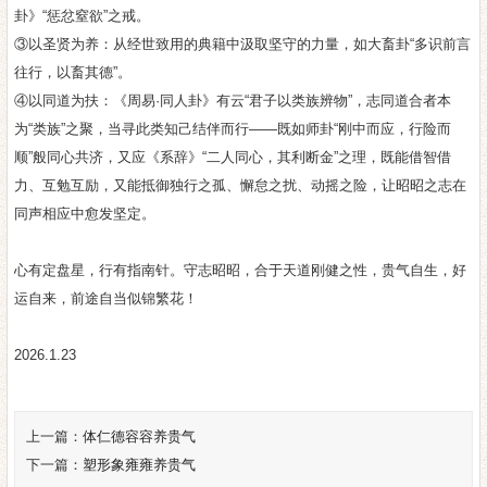
卦》“惩忿窒欲”之戒。
③以圣贤为养：从经世致用的典籍中汲取坚守的力量，如大畜卦“多识前言
往行，以畜其德”。
④以同道为扶：《周易·同人卦》有云“君子以类族辨物”，志同道合者本
为“类族”之聚，当寻此类知己结伴而行——既如师卦“刚中而应，行险而
顺”般同心共济，又应《系辞》“二人同心，其利断金”之理，既能借智借
力、互勉互励，又能抵御独行之孤、懈怠之扰、动摇之险，让昭昭之志在
同声相应中愈发坚定。
心有定盘星，行有指南针。守志昭昭，合于天道刚健之性，贵气自生，好
运自来，前途自当似锦繁花！
2026.1.23
上一篇：
体仁德容容养贵气
下一篇：
塑形象雍雍养贵气