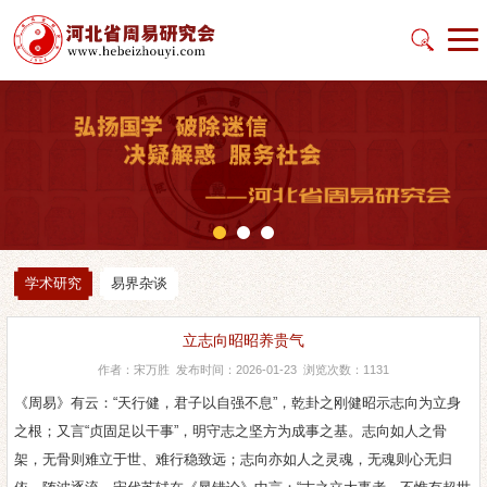
学术研究
易界杂谈
立志向昭昭养贵气
作者：宋万胜 发布时间：2026-01-23 浏览次数：1131
《周易》有云：“天行健，君子以自强不息”，乾卦之刚健昭示志向为立身
之根；又言“贞固足以干事”，明守志之坚方为成事之基。志向如人之骨
架，无骨则难立于世、难行稳致远；志向亦如人之灵魂，无魂则心无归