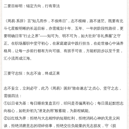
二要目标明：锚定方向，行有章法
《周易·系辞》言“知几而作，不俟终日”，志不模糊，路不迷茫。既要有北
斗七星般明晰的长远目标，亦需规划十年、五年、一年的阶段性路径，更
要明确日常“行止之界”——知可为、明不可为，如大壮卦“非礼弗履”之守
正。在职场履职中坚守初心，在家庭建设中践行担当，在处世修心中涵养
格局，让每一步前行都有方向可循、有抓手可依，方能积跬步以至千里，
汇小流而成江海。
三要守志恒：矢志不渝，终成正果
志不妄立，立则必守，此乃《周易》困卦“致命遂志”之贞心。坚守之志，
需循四法：
①以日省为基：每日睡前复盘言行，叩问是否偏离初心；每日晨起默想志
向核心，如乾卦初九“潜龙勿用”般蓄能，为新程赋能。
②以红线为界：拒绝与大志相悖的短期红利，拒绝消耗心神的无意义闲
谈，拒绝消磨意志的琐碎俗事，拒绝交往负能量的无志损友，守《损